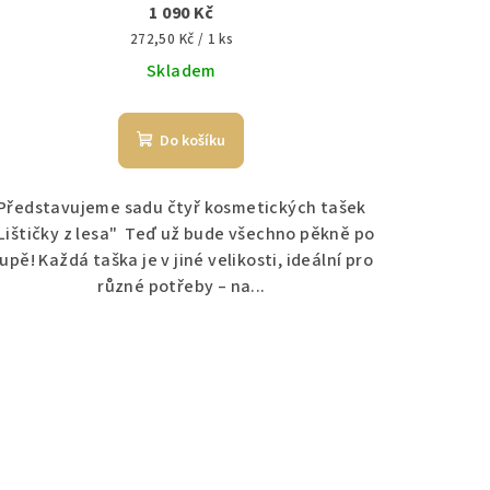
1 090 Kč
Měrná
272,50 Kč / 1 ks
cena:
Skladem
Do košíku
Představujeme sadu čtyř kosmetických tašek
Lištičky z lesa" Teď už bude všechno pěkně po
upě! Každá taška je v jiné velikosti, ideální pro
různé potřeby – na...