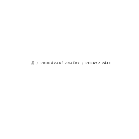
Přejít
na
obsah
/
PRODÁVANÉ ZNAČKY
/
PECKY Z RÁJE
DOMŮ
Ř