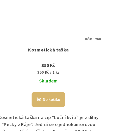
KÓD:
260
Kosmetická taška
350 Kč
Měrná
350 Kč / 1 ks
cena:
Skladem
Do košíku
Kosmetická taška na zip "Luční kvítí" je z dílny
"Pecky z Ráje". Jedná se o jednokomorovou