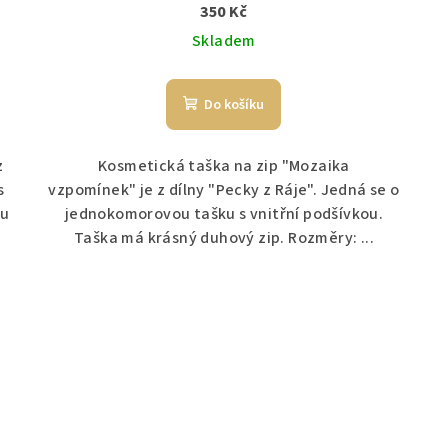
350 Kč
Skladem
Do košíku
z
Kosmetická taška na zip "Mozaika
s
vzpomínek" je z dílny "Pecky z Ráje". Jedná se o
ou
jednokomorovou tašku s vnitřní podšívkou.
Taška má krásný duhový zip. Rozměry: ...