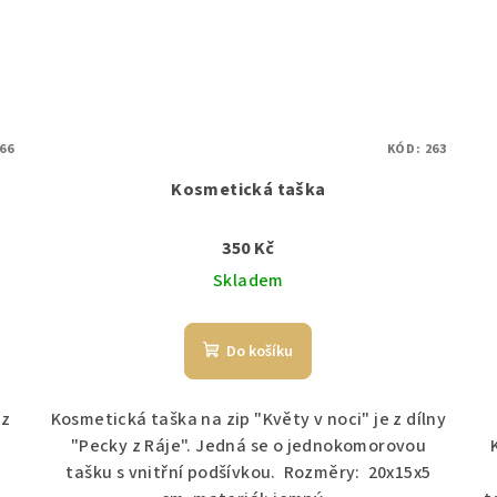
66
KÓD:
263
Kosmetická taška
350 Kč
Skladem
Do košíku
 z
Kosmetická taška na zip "Květy v noci" je z dílny
"Pecky z Ráje". Jedná se o jednokomorovou
tašku s vnitřní podšívkou. Rozměry: 20x15x5