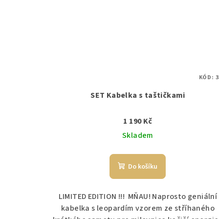
KÓD:
3
SET Kabelka s taštičkami
1 190 Kč
Skladem
Do košíku
LIMITED EDITION !!! MŇAU! Naprosto geniální
kabelka s leopardím vzorem ze stříhaného