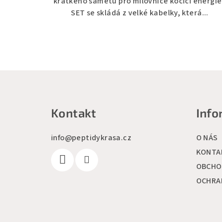
krátkého sametu pro milovnice kočičí energie
SET se skládá z velké kabelky, která...
Z
á
Kontakt
Info
p
a
info
@
peptidykrasa.cz
O NÁS
t
KONTA
OBCHO
í
OCHRA