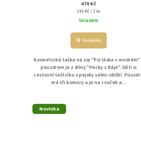
470 Kč
Měrná
235 Kč / 1 ks
cena:
Skladem
Do košíku
Kosmetická taška na zip "Psí láska v modrém"
pouzdrem je z dílny "Pecky z Ráje". Děti si
cestovní taštičku s pejsky velmi oblíbí. Pouzd
má tři komory a je na cvoček a...
Novinka