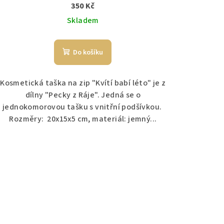
350 Kč
Skladem
Do košíku
Kosmetická taška na zip "Kvítí babí léto" je z
dílny "Pecky z Ráje". Jedná se o
jednokomorovou tašku s vnitřní podšívkou.
Rozměry: 20x15x5 cm, materiál: jemný...