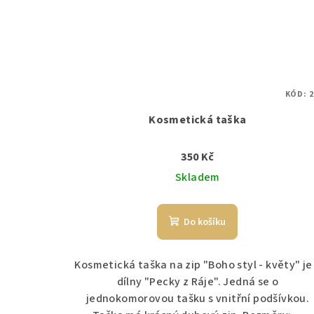
KÓD:
2
Kosmetická taška
350 Kč
Skladem
Do košíku
Kosmetická taška na zip "Boho styl - květy" je
dílny "Pecky z Ráje". Jedná se o
jednokomorovou tašku s vnitřní podšívkou.