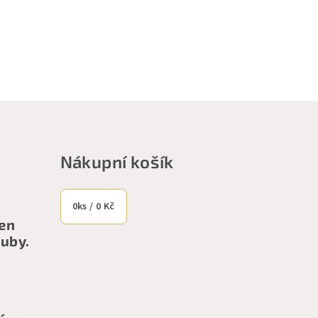
Nákupní košík
0
ks /
0 Kč
ten
ouby.