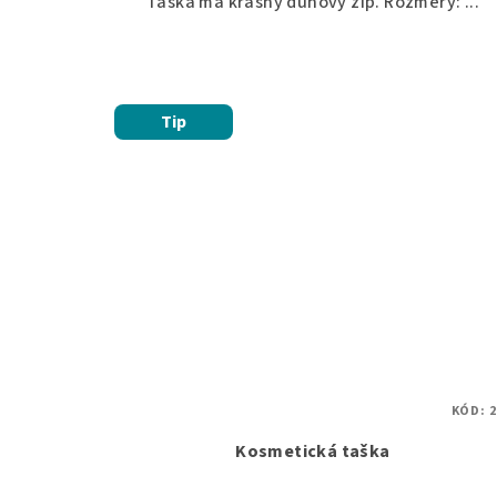
Taška má krásný duhový zip. Rozměry: ...
Tip
KÓD:
2
Kosmetická taška