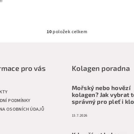
!!
10
položek celkem
O
v
l
á
rmace pro vás
Kolagen poradna
d
a
c
Mořský nebo hovězí
KTY
í
kolagen? Jak vybrat 
DNÍ PODMÍNKY
správný pro pleť i kl
p
NA OSOBNÍCH ÚDAJŮ
r
15.7.2026
v
k