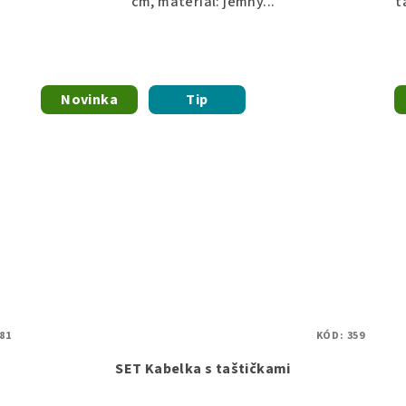
cm, materiál: jemný...
t
Novinka
Tip
81
KÓD:
359
SET Kabelka s taštičkami