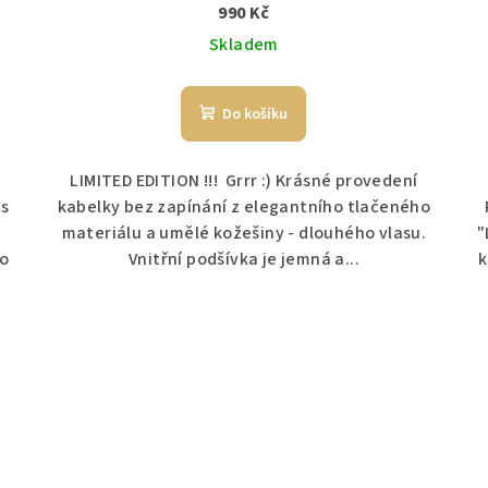
990 Kč
Skladem
Do košíku
LIMITED EDITION !!! Grrr :) Krásné provedení
 s
kabelky bez zapínání z elegantního tlačeného
materiálu a umělé kožešiny - dlouhého vlasu.
"
ro
Vnitřní podšívka je jemná a...
k