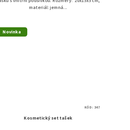
ašku s vnitřní podšívkou. Rozměry: 20x15x5 cm,
materiál: jemná...
Novinka
KÓD:
347
Kosmetický set tašek