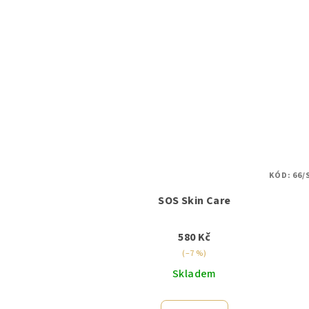
KÓD:
66/
SOS Skin Care
580 Kč
(–7 %)
Skladem