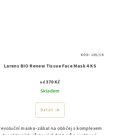
KÓD:
105/1 K
Larens BIO Renew Tissue Face Mask 4 KS
370 Kč
od
Skladem
Detail
Revoluční maska-zábal na obličej s komplexem