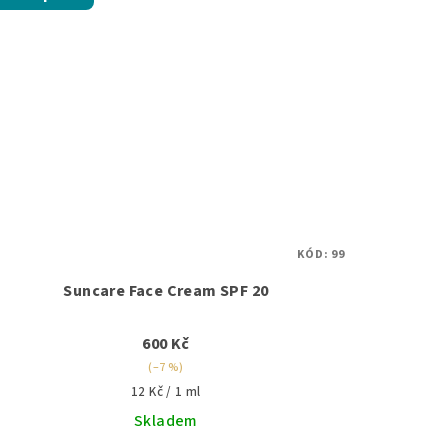
KÓD:
99
Suncare Face Cream SPF 20
600 Kč
(–7 %)
Měrná
12 Kč / 1 ml
cena:
Skladem