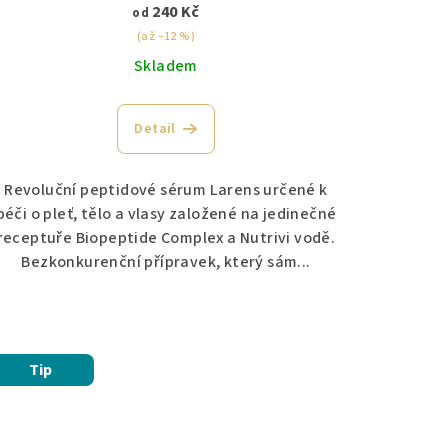
240 Kč
od
(až –12 %)
Skladem
Detail
Revoluční peptidové sérum Larens určené k
péči o pleť, tělo a vlasy založené na jedinečné
receptuře Biopeptide Complex a Nutrivi vodě.
Bezkonkurenční přípravek, který sám...
Tip