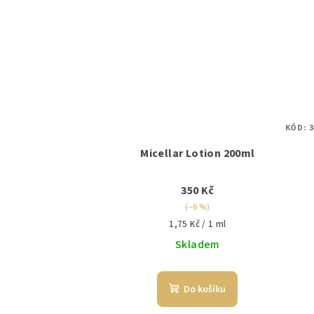
KÓD:
3
Micellar Lotion 200ml
350 Kč
(–6 %)
Měrná
1,75 Kč / 1 ml
cena:
Skladem
Do košíku