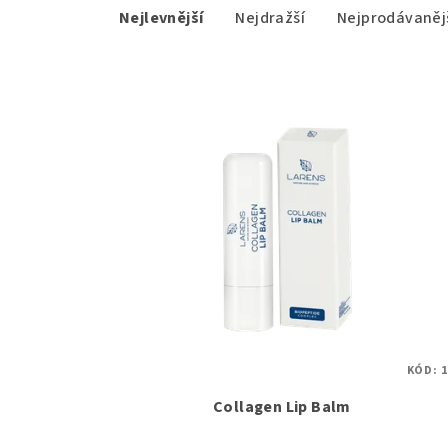
Nejlevnější
Nejdražší
Nejprodávaněj
a
z
V
e
ý
n
p
í
i
p
s
r
p
o
r
d
o
u
KÓD:
1
d
k
Collagen Lip Balm
u