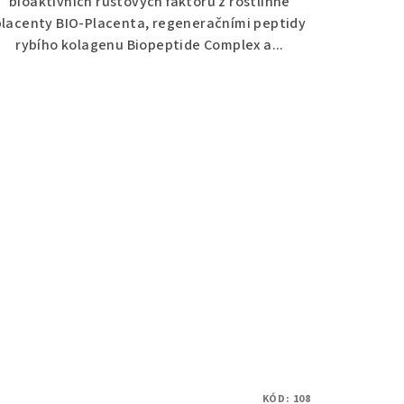
bioaktivních růstových faktorů z rostlinné
placenty BIO-Placenta, regeneračními peptidy
rybího kolagenu Biopeptide Complex a...
KÓD:
108