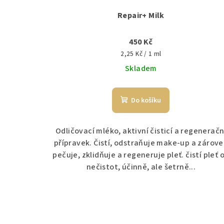
Repair+ Milk
450 Kč
Měrná
2,25 Kč / 1 ml
cena:
Skladem
Do košíku
Odličovací mléko, aktivní čisticí a regeneračn
přípravek. Čistí, odstraňuje make-up a zárov
pečuje, zklidňuje a regeneruje pleť. čistí pleť 
nečistot, účinně, ale šetrně...