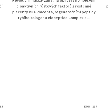
Revoluční maska-zábal na obličej s komplexem
čí
bioaktivních růstových faktorů z rostlinné
placenty BIO-Placenta, regeneračními peptidy
rybího kolagenu Biopeptide Complex a...
35
KÓD:
117