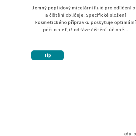
Jemný peptidový micelární fluid pro odlíčení o
a čištění obličeje. Specifické složení
kosmetického přípravku poskytuje optimální
péči o pleť již od fáze čištění. účinně...
Tip
KÓD:
3