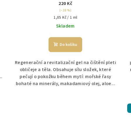
220 Kč
(–18 %)
Měrná
1,05 Kč / 1 ml
cena:
Skladem
Do košíku
Regenerační a revitalizační gel na čištění pleti
obličeje a těla. Obsahuje sílu složek, které
..
pečují o pokožku během mytí: mořské řasy
bohaté na minerály, makadamiový olej, aloe...