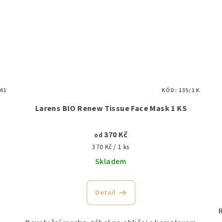
41
KÓD:
135/1 K
Larens BIO Renew Tissue Face Mask 1 KS
370 Kč
od
Měrná
370 Kč / 1 ks
cena:
Skladem
Detail