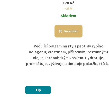
t
120 Kč
k
ů
(–28 %)
t
Skladem
ů
Do košíku
Pečující balzám na rty s peptidy rybího
kolagenu, elastinem, přírodními rostlinnými
oleji a karnaubským voskem. Hydratuje,
promašťuje, vyživuje, stimuluje pokožku rtů k.
Tip