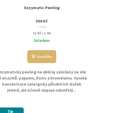
Enzymatic Peeling
550 Kč
(–5 %)
Měrná
11 Kč / 1 ml
cena:
Skladem
Do košíku
nzymatický peeling na obličej založený na síle
ří enzymů: papainu, ficinu a bromelainu. Vysoká
koncentrace synergicky působících složek
jemně, ale účinně slupuje odumřelý...
Tip