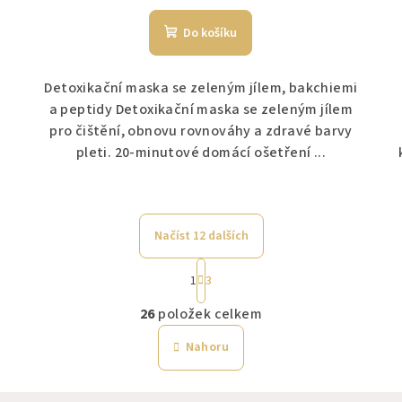
Do košíku
Detoxikační maska se zeleným jílem, bakchiemi
a peptidy Detoxikační maska se zeleným jílem
pro čištění, obnovu rovnováhy a zdravé barvy
pleti. 20-minutové domácí ošetření ...
Načíst 12 dalších
S
1
3
t
O
r
26
položek celkem
v
á
Nahoru
n
l
k
á
o