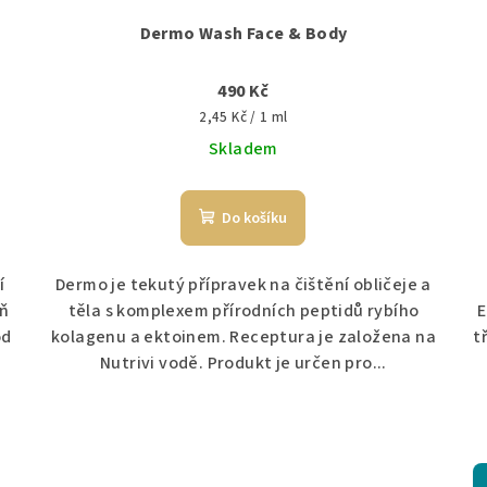
Dermo Wash Face & Body
490 Kč
Měrná
2,45 Kč / 1 ml
cena:
Skladem
Do košíku
í
Dermo je tekutý přípravek na čištění obličeje a
eň
těla s komplexem přírodních peptidů rybího
E
od
kolagenu a ektoinem. Receptura je založena na
t
Nutrivi vodě. Produkt je určen pro...