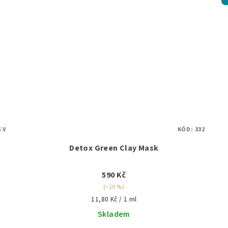
S V
KÓD:
332
Detox Green Clay Mask
590 Kč
(–10 %)
Měrná
11,80 Kč / 1 ml
cena:
Skladem