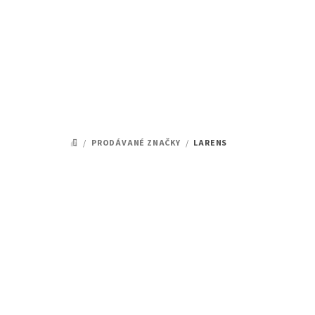
Přejít
na
obsah
/
PRODÁVANÉ ZNAČKY
/
LARENS
DOMŮ
Ř