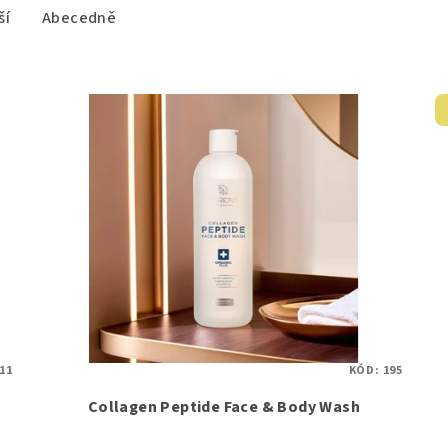
ší
Abecedně
11
KÓD:
195
Collagen Peptide Face & Body Wash