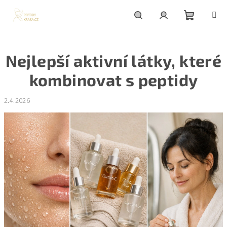
Přejít
na
obsah
Nákupní
Hledat
Přihlášení
Nejlepší aktivní látky, které
košík
kombinovat s peptidy
2.4.2026