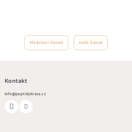
Předchozí článek
Další článek
Z
á
p
Kontakt
a
info
@
peptidykrasa.cz
t
í