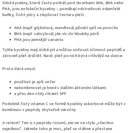
Silné kyseliny, které často potkáš pod zkratkami AHA, BHA nebo
PHA, jsou exfoliační kyseliny – pomáhají odstraňovat odumřelé
buňky, čistit póry a zlepšovat texturu pleti.
AHA (např. glykolová, mandlová) působí spíš na povrchu
BHA (např. salicylová) jde víc do hloubky pórů
PHA jsou jemnější varianta
Tyhle kyseliny mají nízké pH a můžou snižovat účinnost peptidů a
zároveň pleť dráždit. Navíc pleť po nich bývá citlivější na slunce.
Proto dává smysl:
používat je spíš večer
nekombinovat je hned s dalšími aktivními látkami
a přes den vždy chránit SPF
Podobně čistý vitamin C ve formě kyseliny askorbové může být v
kombinaci s peptidy zbytečně náročný.
A retinol? Ten si s peptidy rozumí, ale ne ve stylu „všechno
najednou“. Jakmile toho je moc, pleť se stáhne a přestane