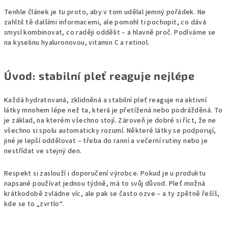
Tenhle článek je tu proto, aby v tom udělal jemný pořádek. Ne
zahltil tě dalšími informacemi, ale pomohl ti pochopit, co dává
smysl kombinovat, co raději oddělit – a hlavně proč. Podíváme se
na kyselinu hyaluronovou, vitamin C a retinol.
Úvod: stabilní pleť reaguje nejlépe
Každá hydratovaná, zklidněná a stabilní pleť reaguje na aktivní
látky mnohem lépe než ta, která je přetížená nebo podrážděná. To
je základ, na kterém všechno stojí. Zároveň je dobré si říct, že ne
všechno si spolu automaticky rozumí. Některé látky se podporují,
jiné je lepší oddělovat – třeba do ranní a večerní rutiny nebo je
nestřídat ve stejný den.
Respekt si zaslouží i doporučení výrobce. Pokud je u produktu
napsané používat jednou týdně, má to svůj důvod. Pleť možná
krátkodobě zvládne víc, ale pak se často ozve – a ty zpětně řešíš,
kde se to „zvrtlo“.