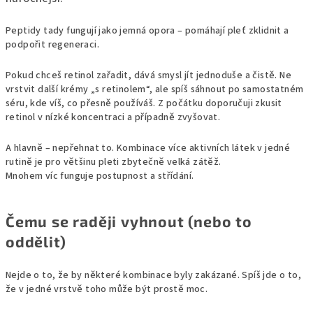
Peptidy tady fungují jako jemná opora – pomáhají pleť zklidnit a
podpořit regeneraci.
Pokud chceš retinol zařadit, dává smysl jít jednoduše a čistě. Ne
vrstvit další krémy „s retinolem“, ale spíš sáhnout po samostatném
séru, kde víš, co přesně používáš. Z počátku doporučuji zkusit
retinol v nízké koncentraci a případně zvyšovat.
A hlavně – nepřehnat to. Kombinace více aktivních látek v jedné
rutině je pro většinu pleti zbytečně velká zátěž.
Mnohem víc funguje postupnost a střídání.
Čemu se raději vyhnout (nebo to
oddělit)
Nejde o to, že by některé kombinace byly zakázané. Spíš jde o to,
že v jedné vrstvě toho může být prostě moc.