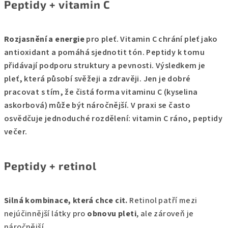
Peptidy + vitamin C
Rozjasnění a energie
pro pleť. Vitamin C chrání pleť jako
antioxidant a pomáhá sjednotit tón. Peptidy k tomu
přidávají podporu struktury a pevnosti.
Výsledkem je
pleť, která působí svěžeji a zdravěji. Jen je dobré
pracovat s tím, že čistá forma vitaminu C (kyselina
askorbová) může být náročnější. V praxi se často
osvědčuje jednoduché rozdělení: vitamin C ráno, peptidy
večer.
Peptidy + retinol
Silná kombinace, která chce cit.
Retinol patří mezi
nejúčinnější látky pro
obnovu pleti
, ale zároveň je
náročnější.