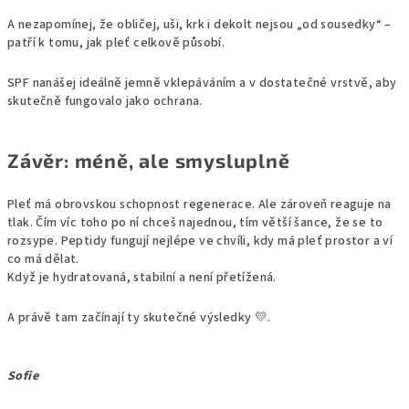
A nezapomínej, že obličej, uši, krk i dekolt nejsou „od sousedky“ –
patří k tomu, jak pleť celkově působí.
SPF nanášej ideálně jemně vklepáváním a v dostatečné vrstvě, aby
skutečně fungovalo jako ochrana.
Závěr: méně, ale smysluplně
Pleť má obrovskou schopnost regenerace. Ale zároveň reaguje na
tlak. Čím víc toho po ní chceš najednou, tím větší šance, že se to
rozsype. Peptidy fungují nejlépe ve chvíli, kdy má pleť prostor a ví
co má dělat.
Když je hydratovaná, stabilní a není přetížená.
A právě tam začínají ty skutečné výsledky
💛.
Sofie