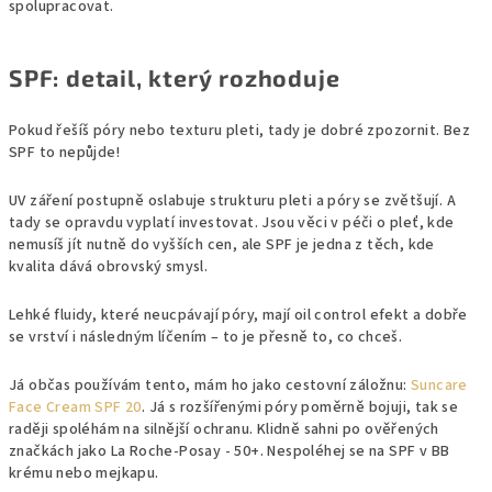
spolupracovat.
SPF: detail, který rozhoduje
Pokud řešíš póry nebo texturu pleti, tady je dobré zpozornit. Bez
SPF to nepůjde!
UV záření postupně oslabuje strukturu pleti a póry se zvětšují. A
tady se opravdu vyplatí investovat. Jsou věci v péči o pleť, kde
nemusíš jít nutně do vyšších cen, ale SPF je jedna z těch, kde
kvalita dává obrovský smysl.
Lehké fluidy, které neucpávají póry, mají oil control efekt a dobře
se vrství i následným líčením – to je přesně to, co chceš.
Já občas používám tento, mám ho jako cestovní záložnu:
Suncare
Face Cream SPF 20
. Já s rozšířenými póry poměrně bojuji, tak se
raději spoléhám na silnější ochranu. Klidně sahni po ověřených
značkách jako La Roche-Posay - 50+. Nespoléhej se na SPF v BB
krému nebo mejkapu.