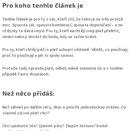
Pro koho tenhle článek je
Tenhle článek je pro ty z vás, kteří cítí, že toho je na trhu prostě
moc. Spousta sér, spousta kombinací, spousta doporučení – a ne
vždycky to dává smysl. Pro ty, kteří nechtějí svoji pleť přehltit,
zmást nebo ji dovést do bodu, kdy se začne bránit.
Pro ty, kteří chtějí péči o pleť uchopit vědomě. Vědět, co používají,
proč to používají a jak to spolu souvisí.
Protože tady opravdu platí, někdy méně znamená víc a v tomhle
případě často dvojnásob.
Než něco přidáš:
Než sáhneš po dalším séru, zkus si položit jednoduchou otázku:
Co
vlastně od své pleti chci?
Chci sjednotit tón? Zjemnit póry? Zlepšit texturu? Dodat