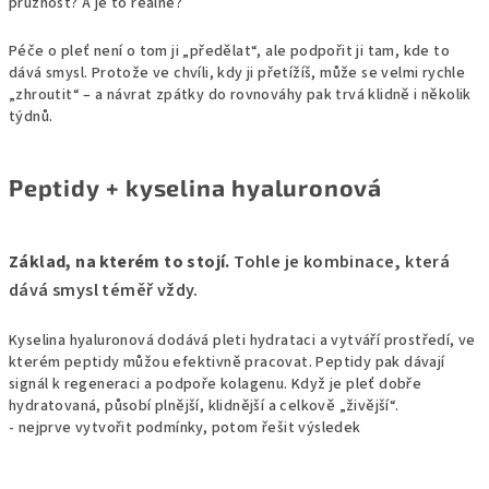
pružnost? A je to reálné?
Péče o pleť není o tom ji „předělat“, ale podpořit ji tam, kde to
dává smysl. Protože ve chvíli, kdy ji přetížíš, může se velmi rychle
„zhroutit“ – a návrat zpátky do rovnováhy pak trvá klidně i několik
týdnů.
Peptidy + kyselina hyaluronová
Základ, na kterém to stojí.
Tohle je kombinace, která
dává smysl téměř vždy.
Kyselina hyaluronová dodává pleti hydrataci a vytváří prostředí, ve
kterém peptidy můžou efektivně pracovat. Peptidy pak dávají
signál k regeneraci a podpoře kolagenu. Když je pleť dobře
hydratovaná, působí plnější, klidnější a celkově „živější“.
- nejprve vytvořit podmínky, potom řešit výsledek